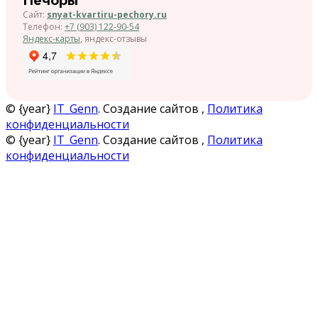
Печоры
Сайт:
snyat-kvartiru-pechory.ru
Телефон:
+7 (903) 122-90-54
Яндекс-карты
, яндекс-отзывы
© {year}
IT_Genn
. Создание сайтов ,
Политика
конфиденциальности
© {year}
IT_Genn
. Создание сайтов ,
Политика
конфиденциальности
Локейт (Locate) - объединение собственников арендной
недвижимости в России.
Феодосия